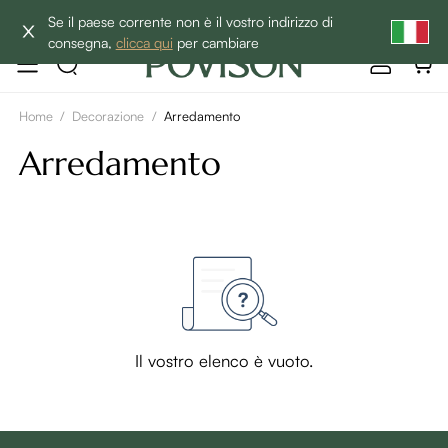
BEST SALE -20% | Acquista ora→
Se il paese corrente non è il vostro indirizzo di
consegna,
clicca qui
per cambiare
Home
/
Decorazione
/
Arredamento
Arredamento
Il vostro elenco è vuoto.