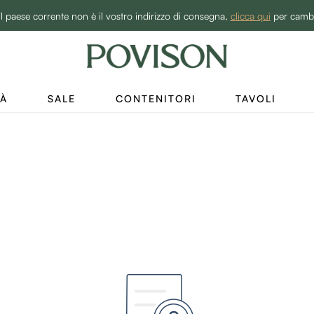
BEST SALE -20% | Acquista ora→
il paese corrente non è il vostro indirizzo di consegna,
clicca qui
per camb
TÀ
SALE
CONTENITORI
TAVOLI