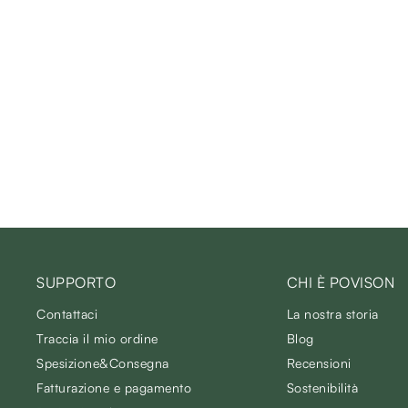
SUPPORTO
CHI È POVISON
Contattaci
La nostra storia
Traccia il mio ordine
Blog
Spesizione&Consegna
Recensioni
Fatturazione e pagamento
Sostenibilità