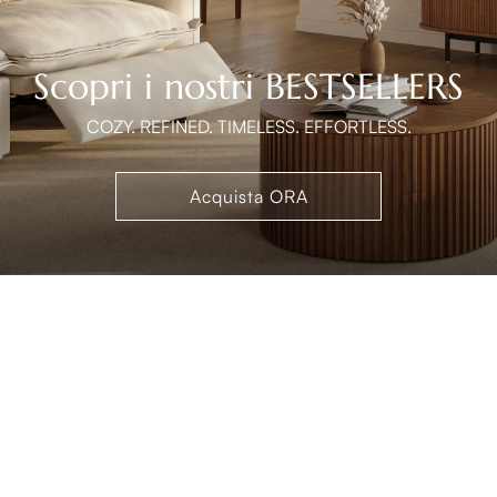
Scopri i nostri BESTSELLERS
COZY. REFINED. TIMELESS. EFFORTLESS.
Acquista ORA