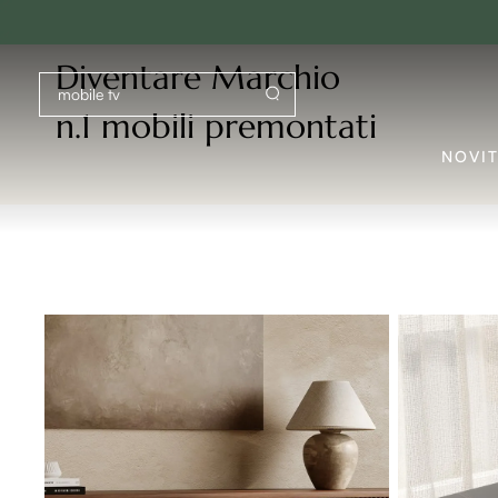
sc
Diventare Marchio
n.1 mobili premontati
NOVI