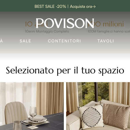
BEST SALE -20% | Acquista ora→
onto fino al 
10 anni
100 milioni
10anni Montaggio Completo
100M famiglie ci hanno sce
TÀ
SALE
CONTENITORI
TAVOLI
ACQUISTA ORA
Selezionato per il tuo spazio