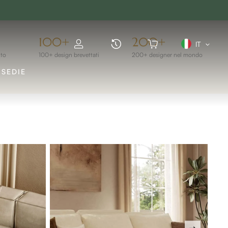
40%
100+
200+
IT
lto
100+ design brevettati
200+ designer nel mondo
SEDIE