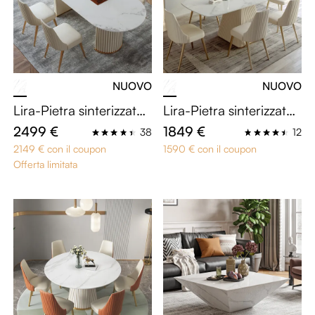
NUOVO
NUOVO
Lira-Pietra sinterizzata l
Lira-Pietra sinterizzata
ucida Tavoli da pranzo
Tavoli da pranzo
2499 €
1849 €
38
12
2149 € con il coupon
1590 € con il coupon
Offerta limitata