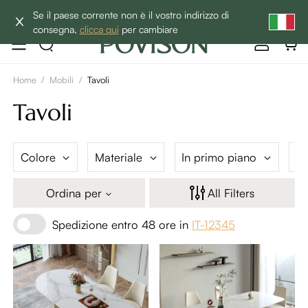
BEST SALE -20% | Acquista ora→
Se il paese corrente non è il vostro indirizzo di
consegna,
clicca qui
per cambiare
Home
/
Mobili
/
Tavoli
Tavoli
Colore
Materiale
In primo piano
Pr
Ordina per
All Filters
Spedizione entro 48 ore in
IT-12345