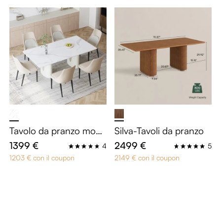
er 4-6 persone
SC-MDF effetto noce
Tavolo da pranzo mode
Silva-Tavoli da pranzo
rno color crema lucido
1399 €
2499 €
4
5
da 160 cm per 4 perso
1203 € con il coupon
2149 € con il coupon
ne