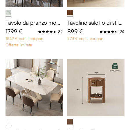
Tavolo da pranzo mode
Tavolino salotto di stile
rno Jenpeg in finto ma
medio evo
1799 €
899 €
32
24
rmo bianco da 55 polli
1547 € con il coupon
773 € con il coupon
ci per 4 persone
Offerta limitata