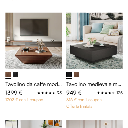
Tavolino da caffè mode
Tavolino medievale mo
rno quadrato a tambur
derno quadrato
1399 €
949 €
93
135
o
1203 € con il coupon
816 € con il coupon
Offerta limitata