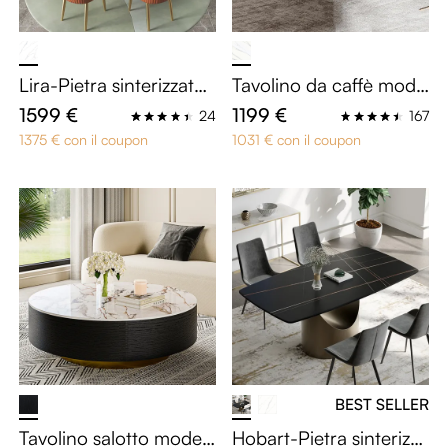
Lira-Pietra sinterizzata
Tavolino da caffè mode
Tavoli da pranzo
rno Drum
1599 €
1199 €
24
167
1375 € con il coupon
1031 € con il coupon
BEST SELLER
Tavolino salotto moder
Hobart-Pietra sinterizza