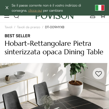
BEST SALE -20% | Acquista ora→
Se il paese corrente non è il vostro indirizzo di
consegna,
clicca qui
per cambiare
Tavoli
/
Tavoli da pranzo
/
DT-009HYXB
BEST SELLER
Hobart-Rettangolare Pietra
sinterizzata opaca Dining Table