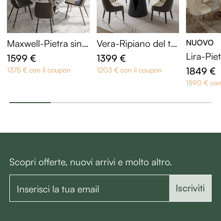
Maxwell-Pietra sint
Vera-Ripiano del ta
NUOVO
erizzata lucida Tavol
volo in pietra sinteri
Lira-Piet
1599 €
1399 €
i da pranzo
zzata e base in acci
ata Tavo
1849 €
1375 € con il coupon
1203 € con il coupon
aio al carbonio Tav
1590 € con
oli da pranzo
Scopri offerte, nuovi arrivi e molto altro.
Iscriviti