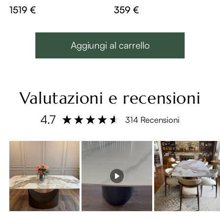
rizzata opaca Tavol
le da pranzo per la
1519 €
359 €
i da pranzo
casa moderna e lu
ssuosa
Aggiungi al carrello
Valutazioni e recensioni
4.7
314 Recensioni