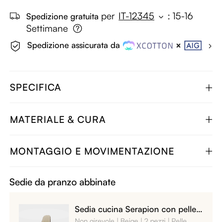
per
IT-12345
:
15-16
Spedizione gratuita
Settimane
Spedizione assicurata da
SPECIFICA
MATERIALE & CURA
MONTAGGIO E MOVIMENTAZIONE
Sedie da pranzo abbinate
Sedia cucina Serapion con pelle
PU e gambe in metallo
Non girevole
Beige
2 pezzi
Pelle