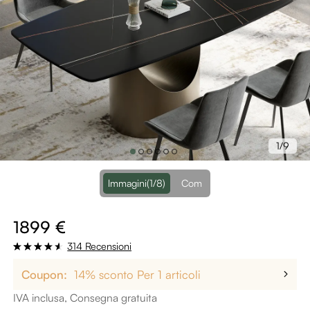
1/9
lmmagini
(1/8)
Com
1899 €
314 Recensioni
Coupon:
14% sconto Per 1 articoli
IVA inclusa, Consegna gratuita